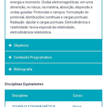
energia e momento. Ondas eletromagnéticas: em uma
dimensão, no vácuo, na matéria, absorção, dispersão e
ondas guiadas. Potenciais e campos: formulação do
potencial, distribuições contínuas e cargas pontuais.
Radiação: dipolar e cargas pontuais. Eletrodinâmica e
relatividade: teoria especial da relatividade,
eletrodinâmica relativística.
Objetivos
Conteúdo Programático
Objetivo Geral:
Introduzir tópicos avançados de Teoria Eletromagnética
Bibliografia
Unidade 1 – Equações de Maxwell
não contemplados em cursos fundamentais. A disciplina
Eletrodinâmica antes de Maxwell
visa a transmitir ao aluno exemplos de aplicação prática
Correção de Maxwell a lei de Ampère
das leis fundamentais da Teoria Eletromagnética que
Bibliografia Básica:
Disciplinas Equivalentes
Equações de Maxwell
complementem sua formação na área.
Equações de Maxwell na matéria
GRIFFITHS, David J. Eletrodinâmica. 3. ed. -. São Paulo:
Disciplina
Curso
Unidade 2 – Leis de conservação
Pearson, 2011. xv, 402 p. ISBN 9788576058861
Conservação da carga e energia
JACKSON, John David. Classical electrodynamics. 3. ed.
Conservação do momento
Hoboken: John Wiley & Sons, c1999. 808 p. ISBN
TEORIA ELETROMAGNÉTICA
Física