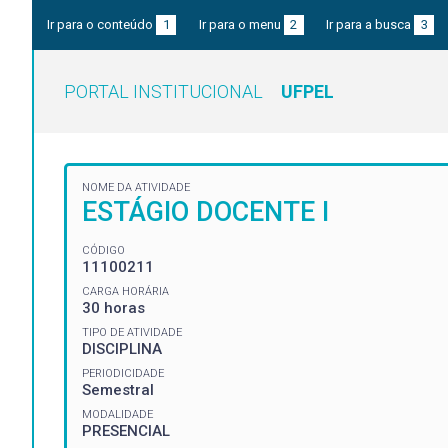
Ir para o conteúdo
1
Ir para o menu
2
Ir para a busca
3
PORTAL INSTITUCIONAL
UFPEL
NOME DA ATIVIDADE
ESTÁGIO DOCENTE I
CÓDIGO
11100211
CARGA HORÁRIA
30 horas
TIPO DE ATIVIDADE
DISCIPLINA
PERIODICIDADE
Semestral
MODALIDADE
PRESENCIAL