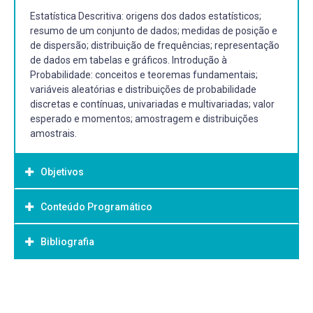
Estatística Descritiva: origens dos dados estatísticos;
resumo de um conjunto de dados; medidas de posição e
de dispersão; distribuição de frequências; representação
de dados em tabelas e gráficos. Introdução à
Probabilidade: conceitos e teoremas fundamentais;
variáveis aleatórias e distribuições de probabilidade
discretas e contínuas, univariadas e multivariadas; valor
esperado e momentos; amostragem e distribuições
amostrais.
Objetivos
Conteúdo Programático
Objetivo Geral:
• Fornecer ao aluno o embasamento necessário para a
Bibliografia
Introdução
organização, descrição, análise e interpretação
• Considerações gerais, conceituação e aplicações;
sistemática de dados oriundos de estudos ou
experimentos em diversas áreas do conhecimento.
Bibliografia Básica:
Estatística descritiva
• Estudar as principais medidas estatísticas usadas na
• Considerações gerais, séries, séries estatísticas, tabelas
Material Didático Produzido pelo LEMAD para essa
análise de um conjunto de dados;