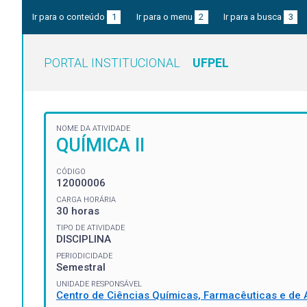
Ir para o conteúdo
1
Ir para o menu
2
Ir para a busca
3
PORTAL INSTITUCIONAL
UFPEL
NOME DA ATIVIDADE
QUÍMICA II
CÓDIGO
12000006
CARGA HORÁRIA
30 horas
TIPO DE ATIVIDADE
DISCIPLINA
PERIODICIDADE
Semestral
UNIDADE RESPONSÁVEL
Centro de Ciências Químicas, Farmacêuticas e de 