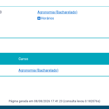
0
Agronomia (Bacharelado)
Horários
io, Fósforo, Zinco entre outros em amostras de interesse ambiental (solo
Curso
Agronomia (Bacharelado)
Página gerada em 08/08/2026 17:41:23 (consulta levou 0.182076s)