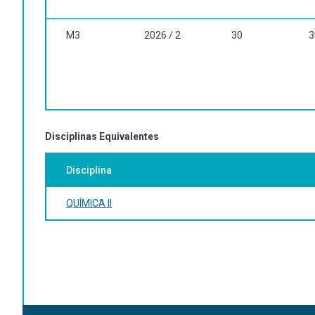
MÓDULOS EXPERIMENTAIS
M3
2026 / 2
30
3
UNIDADE 1 – Preparo de soluções ácidas.
UNIDADE 2 – Preparo de soluções alcalinas.
UNIDADE 3 – Preparo de curva padrão
UNIDADE 4 – Análise de elementos tais como Cálcio, Potáss
UNIDADE 5 – Análise de Água.
UNIDADE 6 – Determinação de Matéria Orgânica.
UNIDADE 7 – Análise de corretivos agrícolas.
Disciplinas Equivalentes
Disciplina
QUÍMICA II