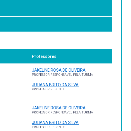
o e da engenharia.
Professores
, 1984. 223 p.
JAKELINE ROSA DE OLIVEIRA
PROFESSOR RESPONSÁVEL PELA TURMA
JULIANA BRITO DA SILVA
 Boletim Técnico, 5 )
PROFESSOR REGENTE
JAKELINE ROSA DE OLIVEIRA
PROFESSOR RESPONSÁVEL PELA TURMA
JULIANA BRITO DA SILVA
PROFESSOR REGENTE