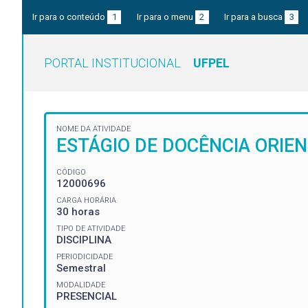
Ir para o conteúdo
1
Ir para o menu
2
Ir para a busca
3
PORTAL INSTITUCIONAL
UFPEL
NOME DA ATIVIDADE
ESTÁGIO DE DOCÊNCIA ORIEN
CÓDIGO
12000696
CARGA HORÁRIA
30 horas
TIPO DE ATIVIDADE
DISCIPLINA
PERIODICIDADE
Semestral
MODALIDADE
PRESENCIAL