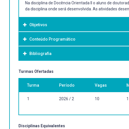
Na disciplina de Docência Orientada II o aluno de douto
da disciplina onde será desenvolvida. As atividades desen
Objetivos
Conteúdo Programático
Objetivo Geral:
-
Bibliografia
Bibliografia Básica:
Turmas Ofertadas
Bibliografia atual referente ao assunto a ser ministrado e
Turma
Período
Vagas
M
1
2026 / 2
10
1
Disciplinas Equivalentes