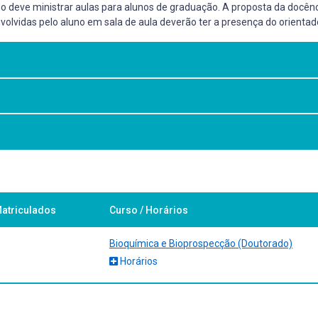
rado deve ministrar aulas para alunos de graduação. A proposta da docê
volvidas pelo aluno em sala de aula deverão ter a presença do orientado
m aula.
atriculados
Curso / Horários
Bioquímica e Bioprospecção (Doutorado)
Horários