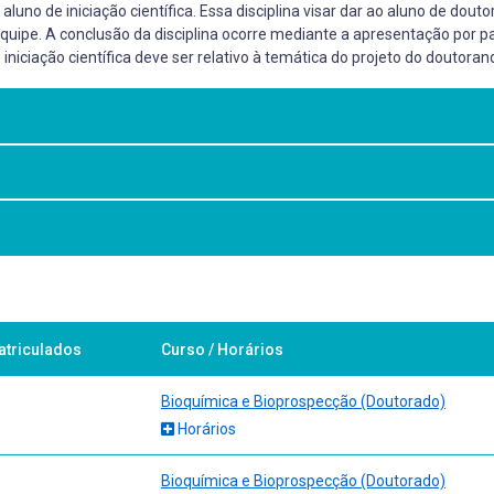
aluno de iniciação científica. Essa disciplina visar dar ao aluno de do
ipe. A conclusão da disciplina ocorre mediante a apresentação por par
iniciação científica deve ser relativo à temática do projeto do doutoran
o com o aluno de Iniciação Científica de acordo com o projeto de doutor
atriculados
Curso / Horários
s de circulação nacional e internacional.
Bioquímica e Bioprospecção (Doutorado)
Horários
Bioquímica e Bioprospecção (Doutorado)