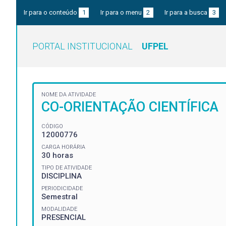
Ir para o conteúdo
1
Ir para o menu
2
Ir para a busca
3
PORTAL INSTITUCIONAL
UFPEL
NOME DA ATIVIDADE
CO-ORIENTAÇÃO CIENTÍFICA
CÓDIGO
12000776
CARGA HORÁRIA
30 horas
TIPO DE ATIVIDADE
DISCIPLINA
PERIODICIDADE
Semestral
MODALIDADE
PRESENCIAL