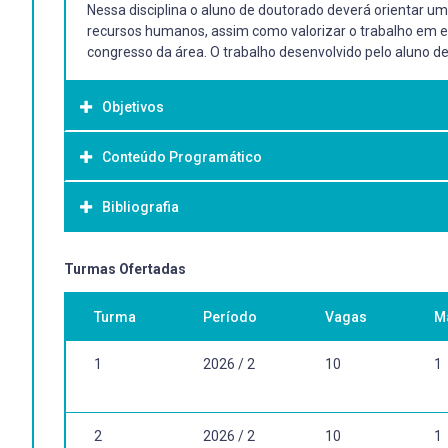
Nessa disciplina o aluno de doutorado deverá orientar um 
recursos humanos, assim como valorizar o trabalho em equ
congresso da área. O trabalho desenvolvido pelo aluno de 
Objetivos
Conteúdo Programático
Objetivo Geral:
-
Bibliografia
Bibliografia Básica:
Turmas Ofertadas
Bibliografia atual referente ao assunto a ser desenvolvid
Turma
Período
Vagas
M
Trabalhos originais atuais publicados em revistas indexada
1
2026 / 2
10
1
2
2026 / 2
10
1