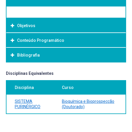
Objetivos
Conteúdo Programático
Objetivo Geral:
Bibliografia
Bibliografia Básica:
Disciplinas Equivalentes
Disciplina
Curso
SISTEMA
Bioquímica e Bioprospecção
PURINÉRGICO
(Doutorado)