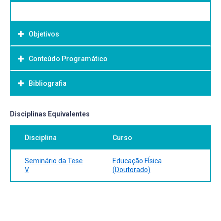
Objetivos
Conteúdo Programático
Objetivo Geral:
Bibliografia
Bibliografia Básica:
Disciplinas Equivalentes
Disciplina
Curso
Seminário da Tese
Educação FÍsica
V
(Doutorado)