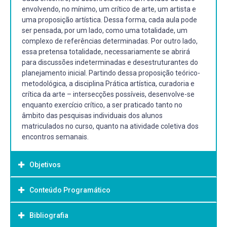
envolvendo, no mínimo, um crítico de arte, um artista e
uma proposição artística. Dessa forma, cada aula pode
ser pensada, por um lado, como uma totalidade, um
complexo de referências determinadas. Por outro lado,
essa pretensa totalidade, necessariamente se abrirá
para discussões indeterminadas e desestruturantes do
planejamento inicial. Partindo dessa proposição teórico-
metodológica, a disciplina Prática artística, curadoria e
crítica da arte – intersecções possíveis, desenvolve-se
enquanto exercício crítico, a ser praticado tanto no
âmbito das pesquisas individuais dos alunos
matriculados no curso, quanto na atividade coletiva dos
encontros semanais.
Objetivos
Conteúdo Programático
Objetivo Geral:
A partir da análise e da revisão critica de projetos
Bibliografia
Mônica Zielinsky – Criação e crítica, Substâncias da arte.
artísticos e expositivos emblemáticos, sobretudo