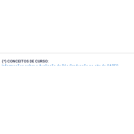
(*) CONCEITOS DE CURSO:
Informações sobre a Avaliação da Pós-Graduação no site da CAPES
Localização e contatos