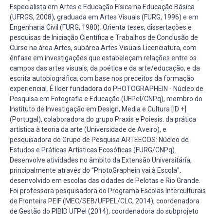
Especialista em Artes e Educação Física na Educação Básica
(UFRGS, 2008), graduada em Artes Visuais (FURG, 1996) e em
Engenharia Civil (FURG, 1980). Orienta teses, dissertações e
pesquisas de Iniciação Científica e Trabalhos de Conclusão de
Curso na área Artes, subárea Artes Visuais Licenciatura, com
ênfase em investigações que estabeleçam relações entre os
campos das artes visuais, da poética e da arte/educação, e da
escrita autobiográfica, com base nos preceitos da formação
experiencial. É líder fundadora do PHOTOGRAPHEIN - Núcleo de
Pesquisa em Fotografia e Educação (UFPel/CNPq), membro do
Instituto de Investigação em Design, Media e Cultura [ID +]
(Portugal), colaboradora do grupo Praxis e Poiesis: da prática
artística à teoria da arte (Universidade de Aveiro), e
pesquisadora do Grupo de Pesquisa ARTEECOS: Núcleo de
Estudos e Práticas Artísticas Ecosóficas (FURG/CNPq).
Desenvolve atividades no âmbito da Extensão Universitária,
principalmente através do ''PhotoGraphein vai à Escola'',
desenvolvido em escolas das cidades de Pelotas e Rio Grande.
Foi professora pesquisadora do Programa Escolas Interculturais
de Fronteira PEIF (MEC/SEB/UFPEL/CLC, 2014), coordenadora
de Gestão do PIBID UFPel (2014), coordenadora do subprojeto