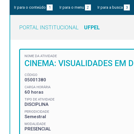
Ir para o conteúdo
1
Ir para o menu
2
Ir para a busca
3
PORTAL INSTITUCIONAL
UFPEL
NOME DA ATIVIDADE
CINEMA: VISUALIDADES EM 
CÓDIGO
05001380
CARGA HORÁRIA
60 horas
TIPO DE ATIVIDADE
DISCIPLINA
PERIODICIDADE
Semestral
MODALIDADE
PRESENCIAL