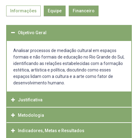
Informações
Equipe
Financeiro
Objetivo Geral
Analisar processos de mediação cultural em espaços
formais e não formais de educação no Rio Grande do Sul,
identificando as relações estabelecidas com a formação
estética, artística e política, discutindo como esses
espaços lidam com a cultura e a arte como fator de
desenvolvimento humano.
Justificativa
Metodologia
Atualmente, enquanto pesquisador, faço parte do grupo
de pesquisa “Arte e estética na educação” do programa
de pós-graduação em Educação da Universidade Regional
Indicadores, Metas e Resultados
Os estudos a ser desenvolvidos irão apresentar
de Blumenau – FURB, e em parceria com a Universidade