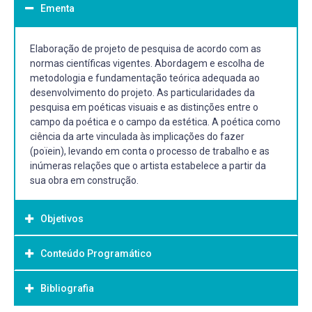
Ementa
Elaboração de projeto de pesquisa de acordo com as
normas científicas vigentes. Abordagem e escolha de
metodologia e fundamentação teórica adequada ao
desenvolvimento do projeto. As particularidades da
pesquisa em poéticas visuais e as distinções entre o
campo da poética e o campo da estética. A poética como
ciência da arte vinculada às implicações do fazer
(poïein), levando em conta o processo de trabalho e as
inúmeras relações que o artista estabelece a partir da
sua obra em construção.
Objetivos
Conteúdo Programático
Objetivo Geral:
.
Bibliografia
1. Apresentação da disciplina, do programa e da
bibliografia. A disciplina e as formas de avaliação