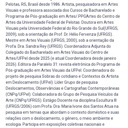
Pelotas, RS, Brasil desde 1986. Artista, pesquisadora em Artes
Visuais e professora associada dos Cursos de Bacharelado e
Programa de Pós-graduação em Artes/.PPGArtes do Centro de
Artes da Universidade Federal de Pelotas. Doutora em Artes
Visuais pela Universidade Federal do Rio Grande do Sul(UFRGS,
2009); sob a orientação de Prof. Dr. Hélio Fervenza (UFRGS).
Mestre em Artes Visuais (UFRGS, 2000); sob a orientação da
Profa. Dra. Sandra Rey (UFRGS). Coordenadora Adjunta do
Colegiado do Bacharelado em Artes Visuais do Centro de
Artes/UFPel desde 2025 (e atual Coordenadora desde janeiro
2026). Editora da Paralelo 31: revista eletrônica do Programa de
Pós-graduação em Artes Visuais da UFPel. Coordenadora do
projeto de pesquisa Sobras do cotidiano e Contextos dx Artista
em Deslocamento (UFPel). Líder Grupo de pesquisa
Deslocamentos, Observâncias e Cartografias Contemporâneas
(CNPq/UFPel). Colaboradora do Grupo de Pesquisa Veículos da
Arte (CNPq/UFRGS). Estágio Docente na disciplina Escultura III
(UFRGS/2006) com Profa. Dra. Maria Ivone dos Santos.Atua na
pesquisa em temas que abordam o contexto doméstico e suas
relações com o deslocamento, o gênero, o meio ambiente e
ecologia. Participa em exposições coletivas nacionais e