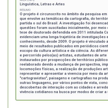
ÁREA CNPQ
Linguística, Letras e Artes
RESUMO
O projeto é circunscrito no âmbito da pesquisa em 
que envolve as temáticas da cartografia, do terri
partida o sul do Brasil. A investigação foi desen
questões foram suscitadas inicialmente, por meio
tese de doutorado defendida em 2011 intitulada C
evidenciam uma longa trajetória de investigações
conhecimento, desde 2009. O projeto é vinculado 
meio de resultados publicados em periódicos cientí
escopo da cultura artística e da ciência. As dife
e percorrido pelos(as) artistas, estudantes de ar
instaurados por prospecções de territórios públi
reelaborado devido a mudança de perspectiva, imp
locomoções físicas, a realização de produções art
representar e apresentar a vivencia por meio da a
"cartogravistas", paisagens e cartografias na pro
outras linguagens, por vários pontos de vista, co
descobertas de interação com as cidades e arredo
vivência cotidianos na busca por modos de criar a 