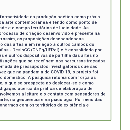
 a formatividade da produção poética como práxis
o da arte contemporânea e tendo como ponto de
de e o campo territórios de ludicidade. As
processo de criação desenvolvido e presente na
utrossim, as proposições desencadeadas
po das artes e em relação a outros campos do
fias - DesloCC (CNPq/UFPel) e é consolidado por
 e outros dispositivos de partilha das artes no
matizações que se redefinem nos percursos traçados
tomada de pressupostos investigatórios que são
vez que na pandemia do COVID 19, o projeto foi
ço doméstico. A pesquisa retoma com força as
se, o que se prospecta ao deslocar-se e como
estigação acerca da prática de elaboração de
envolvemos a leitura e o contato com pensadores de
rte, na geociência e na psicologia. Por meio das
narmos com os territórios de existência e