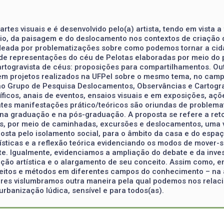
artes visuais e é desenvolvido pelo(a) artista, tendo em vista
tório, da paisagem e do deslocamento nos contextos de criaçã
cadeada por problematizações sobre como podemos tornar a cida
 de representações do céu de Pelotas elaboradas por meio do 
artogravista de céus: proposições para compartilhamentos. O
 em projetos realizados na UFPel sobre o mesmo tema, no cam
ao Grupo de Pesquisa Deslocamentos, Observâncias e Cartogra
ficos, anais de eventos, ensaios visuais e em exposições, ações
rentes manifestações prático/teóricos são oriundas de proble
te na graduação e na pós-graduação. A proposta se refere a re
cos, por meio de caminhadas, excursões e deslocamentos, uma 
osta pelo isolamento social, para o âmbito da casa e do espa
ísticas e a reflexão teórica evidenciando os modos de mover-
rte. Igualmente, evidenciamos a ampliação do debate e da inv
dução artística e o alargamento de seu conceito. Assim como, 
nceitos e métodos em diferentes campos do conhecimento – na a
res vislumbramos outra maneira pela qual podemos nos relacio
urbanização lúdica, sensível e para todos(as).