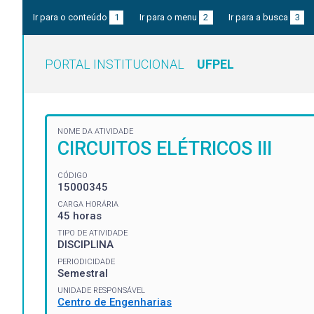
Ir para o conteúdo
1
Ir para o menu
2
Ir para a busca
3
PORTAL INSTITUCIONAL
UFPEL
NOME DA ATIVIDADE
CIRCUITOS ELÉTRICOS III
CÓDIGO
15000345
CARGA HORÁRIA
45 horas
TIPO DE ATIVIDADE
DISCIPLINA
PERIODICIDADE
Semestral
UNIDADE RESPONSÁVEL
Centro de Engenharias