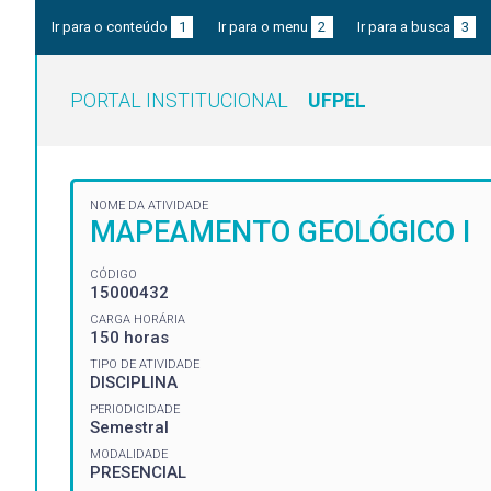
Ir para o conteúdo
1
Ir para o menu
2
Ir para a busca
3
PORTAL INSTITUCIONAL
UFPEL
NOME DA ATIVIDADE
MAPEAMENTO GEOLÓGICO I
CÓDIGO
15000432
CARGA HORÁRIA
150 horas
TIPO DE ATIVIDADE
DISCIPLINA
PERIODICIDADE
Semestral
MODALIDADE
PRESENCIAL