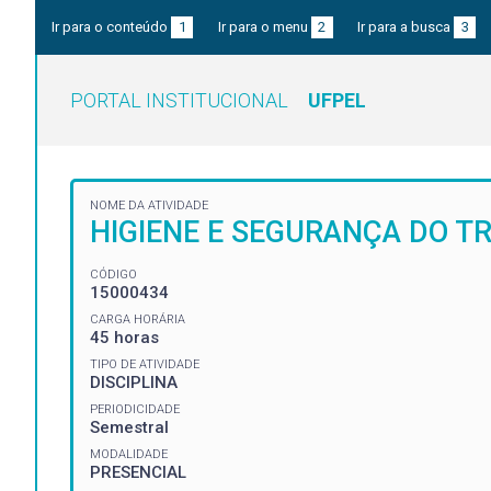
Ir para o conteúdo
1
Ir para o menu
2
Ir para a busca
3
PORTAL INSTITUCIONAL
UFPEL
NOME DA ATIVIDADE
HIGIENE E SEGURANÇA DO T
CÓDIGO
15000434
CARGA HORÁRIA
45 horas
TIPO DE ATIVIDADE
DISCIPLINA
PERIODICIDADE
Semestral
MODALIDADE
PRESENCIAL