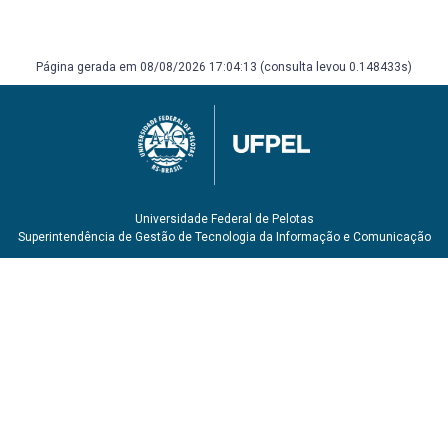
Bibliografia Complementar:
CASTRO, C. M. A prática da pesquisa. São Paulo :
MacGraw-Hill, 1977. 156 p.
Página gerada em 08/08/2026 17:04:13 (consulta levou 0.148433s)
CERVO, A. L.; BERVIAN, P. A. Metodologia científica. 4 ed.
São Paulo : Makron Books, 1996. 209 p.
Universidade Federal de Pelotas
Superintendência de Gestão de Tecnologia da Informação e Comunicação