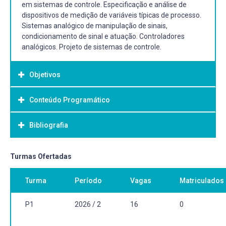
em sistemas de controle. Especificação e análise de
dispositivos de medição de variáveis típicas de processo.
Sistemas analógico de manipulação de sinais,
condicionamento de sinal e atuação. Controladores
analógicos. Projeto de sistemas de controle.
Objetivos
Conteúdo Programático
Objetivo Geral:
Nesta disciplina os alunos serão motivados a solucionar
Bibliografia
problemas práticos de controle através da aplicação dos
conceitos previamente formulados. Para tanto serão
utilizados processos físicos reais, nos quais os alunos
Bibliografia Básica:
Turmas Ofertadas
serão motivados a realizarem experimentos e a construir
DORF, R. C.; BISHOP, R. H., Sistemas de controle modernos,
suas respectivas soluções.
Turma
Período
Vagas
Matriculados
11ª Edição, LTC, 2009.
NISE, N. S., Engenharia de sistemas de controle, 5ª Edição,
LTC, 2009.
P1
2026 / 2
16
0
OGATA, K., Engenharia de controle moderno, 4ª Edição,
Prentice Hall, 2003.