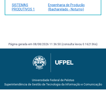
recurso online ISBN 9788597021288.
SISTEMAS
Engenharia de Produção
CHING, Hong Yuh (org) [et al.]. Administração da produção
PRODUTIVOS 1
(Bacharelado - Noturno)
e operações uma abordagem inovadora com desafios
práticos. São Paulo Empreende Fazendo Acontecer 2019.
1 recurso online ISBN 9788566103199.
CORRÊA, Henrique L. Administração de produção e de
operações o essencial. 3. São Paulo Atlas 2017. 1 recurso
online ISBN 9788597013788.
MOREIRA, Daniel Augusto. Administração da produção e
Página gerada em 08/08/2026 11:36:50 (consulta levou 0.162136s)
operações. São Paulo: Saraiva 2012. online ISBN
9788502180420.
ROMEIRO FILHO, Eduardo. Sistemas integrados de
manufatura para gerentes, engenheiros e designers. São
Paulo Atlas 2014. 1 recurso online ISBN 9788522493944.
Universidade Federal de Pelotas
Superintendência de Gestão de Tecnologia da Informação e Comunicação