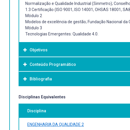
Normalização e Qualidade Industrial (Sinmetro); Conselh
1.3 Certificação (ISO 9001, ISO 14001, OHSAS 18001, SA
Módulo 2
Modelos de excelência de gestão; Fundação Nacional da Q
Módulo 3
Tecnologias Emergentes: Qualidade 4.0.
Objetivos
Conteúdo Programático
Objetivo Geral:
Familiarizar o estudante com as normas e sistemas refere
Bibliografia
Específicos
O aluno deverá entender as políticas relacionadas ao Si
da qualidade através das Normas da série ISO e dos Sist
Bibliografia Básica:
Disciplinas Equivalentes
ALBERTAZZI, Armando. Fundamentos de metrologia científ
Disciplina
CARPINETTI, Luiz Cesar Ribeiro. Gestão da qualidade ISO
RODRIGUES, Marcus Vinicius. Ações para a qualidade gestã
2020 1 recurso online ISBN 9788595157156.
ENGENHARIA DA QUALIDADE 2