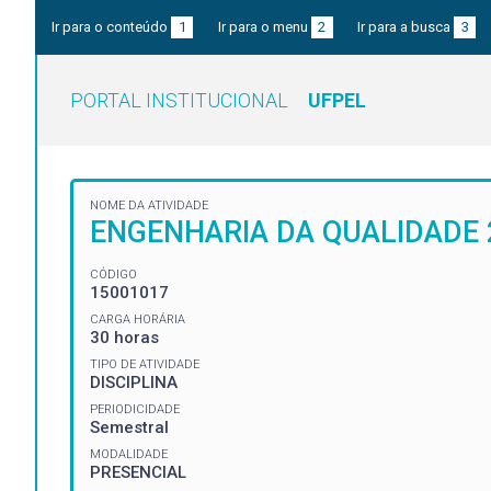
Ir para o conteúdo
1
Ir para o menu
2
Ir para a busca
3
PORTAL INSTITUCIONAL
UFPEL
NOME DA ATIVIDADE
ENGENHARIA DA QUALIDADE 
CÓDIGO
15001017
CARGA HORÁRIA
30 horas
TIPO DE ATIVIDADE
DISCIPLINA
PERIODICIDADE
Semestral
MODALIDADE
PRESENCIAL