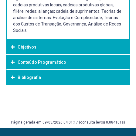
cadeias produtivas locais; cadeias produtivas globais;
filière; redes; alianças; cadeia de suprimentos; Teorias de
análise de sistemas: Evolução e Complexidade, Teorias
dos Custos de Transação, Governança, Análise de Redes
Sociais.
Objetivos
Conteúdo Programático
Objetivo Geral:
2.1 Geral: Promover a discussão dos principais tipos e
Bibliografia
teorias que apoiam a compreensão dos sistemas
agroindustriais.
Bibliografia Básica:
2.2 Específicos:
CROPPER, S. et al. Introdução às relações
interorganizacionais. In: CROPPER, S.; EBERS, M., et al
- Discutir os principais tipos de sistemas agroindustriais.
(Ed.). Handbook de relações interorganizacionais da
Página gerada em 09/08/2026 04:01:17 (consulta levou 0.084101s)
Oxford. Porto Alegre: Bookmann, 2014. cap. Introdução,
- Discutir as principais abordagens teóricas associadas a
p.3-28. PEDROZO, E. Á.; HANSEN, P. B. Clusters, filière,
compreensão dos sistemas agroindústrias.