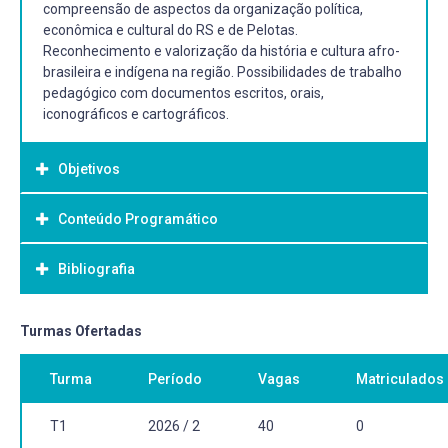
compreensão de aspectos da organização política,
econômica e cultural do RS e de Pelotas.
Reconhecimento e valorização da história e cultura afro-
brasileira e indígena na região. Possibilidades de trabalho
pedagógico com documentos escritos, orais,
iconográficos e cartográficos.
Objetivos
Conteúdo Programático
Objetivo Geral:
Considerar e contextualizar o local e o regional, tendo em
Bibliografia
vista um maior embasamento teórico e metodológico
para o ensino e a aprendizagem da História e da
Geografia nos anos iniciais, considerando a temática da
Bibliografia Básica:
Turmas Ofertadas
história e da cultura afro-brasileira e indígena.
PESAVENTO, Sandra J. História do Rio Grande do Sul.
Turma
Período
Vagas
Matriculados
Porto Alegre: Mercado Aberto, 1997.
RUBIRA, Luís (Org.). Almanaque do Bicentenário de
Pelotas. Santa Maria: Palloti, 2012.
T1
2026 / 2
40
0
VERDUM, Roberto; BASSO, Luis Alberto; SUERTEGARAY,