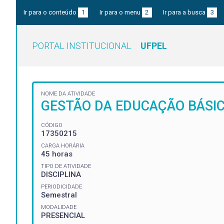
Ir para o conteúdo
1
Ir para o menu
2
Ir para a busca
3
PORTAL INSTITUCIONAL
UFPEL
NOME DA ATIVIDADE
GESTÃO DA EDUCAÇÃO BÁSIC
CÓDIGO
17350215
CARGA HORÁRIA
45 horas
TIPO DE ATIVIDADE
DISCIPLINA
PERIODICIDADE
Semestral
MODALIDADE
PRESENCIAL