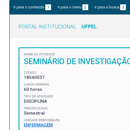
Ir para o conteúdo
1
Ir para o menu
2
Ir para a busca
3
PORTAL INSTITUCIONAL
UFPEL
NOME DA ATIVIDADE
SEMINÁRIO DE INVESTIGAÇÃ
CÓDIGO
18540037
CARGA HORÁRIA
60 horas
TIPO DE ATIVIDADE
DISCIPLINA
PERIODICIDADE
Semestral
UNIDADE RESPONSÁVEL
ENFERMAGEM