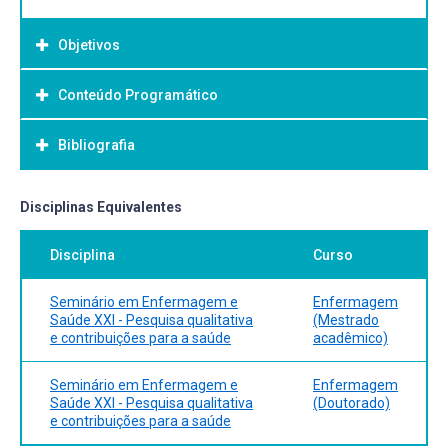
Objetivos
Conteúdo Programático
Objetivo Geral:
Bibliografia
Bibliografia Básica:
Disciplinas Equivalentes
Disciplina
Curso
Seminário em Enfermagem e
Enfermagem
Saúde XXI - Pesquisa qualitativa
(Mestrado
e contribuições para a saúde
acadêmico)
Seminário em Enfermagem e
Enfermagem
Saúde XXI - Pesquisa qualitativa
(Doutorado)
e contribuições para a saúde