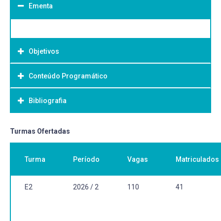
Ementa
Objetivos
Conteúdo Programático
Objetivo Geral:
Bibliografia
Bibliografia Básica:
Turmas Ofertadas
Turma
Período
Vagas
Matriculados
E2
2026 / 2
110
41