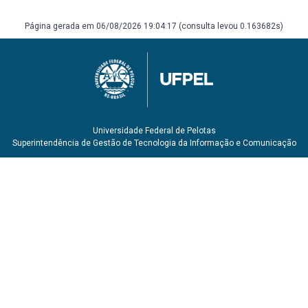
[2] TUCCI, Carlos E. M. (org.). Hidrologia: ciência e
aplicação. 2. ed. Porto Alegre: Ed. Universidade UFRGS,
Página gerada em 06/08/2026 19:04:17 (consulta levou 0.163682s)
2000. 943 p. (Coleção ABRH de recursos hídricos, 4) ISBN
8570252986
[3] KLAR, A. E. A água no sistema solo-planta-atmosfera.
2.ed. São Paulo: Nobel. 1988. 408p.
[4] OMETTO, Jose Carlos. Bioclimatologia vegetal. São
Paulo: Agronômica Ceres, 1981. 425 p. (Edições ceres; 25)
[5] TUCCI, C. E. M. Hidrologia: Ciência e aplicação. 4. ed.
Universidade Federal de Pelotas
Porto Alegre: UFRGS, 2007. 943 p.
Superintendência de Gestão de Tecnologia da Informação e Comunicação
[6] WORLD METEOROLOGICAL ORGANIZATION.
Agrometeorological aspects of operational crop
protection. Geneva: WMO. n.687. 1988. ISBN 92-63- 10687-
8. Disponível em: https://library.wmo.int/doc_num.php?
explnum_id=1851. Acesso em: 21 out. 2022.
[7] WORLD METEOROLOGICAL ORGANIZATION. Guide to
agricultural meteorological practices. Geneva: WMO.
n.134. 1981. ISBN 92-63-12134-6. Disponível em:
https://library.wmo.int/doc_num.php?explnum_id=3996.
Acesso em: 21 out. 2022.
[8] MONTEIRO, JOSÉ EDUARDO B.A. Agrometeorologia