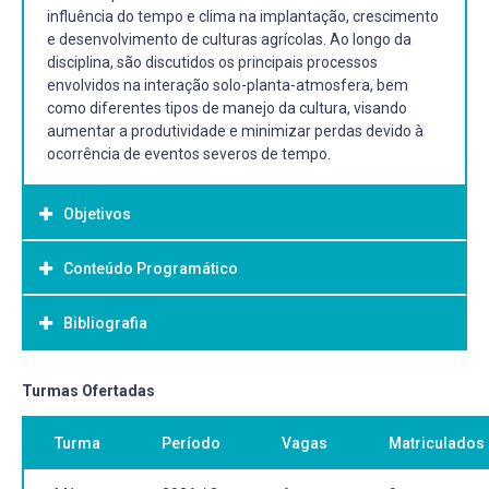
influência do tempo e clima na implantação, crescimento
e desenvolvimento de culturas agrícolas. Ao longo da
disciplina, são discutidos os principais processos
envolvidos na interação solo-planta-atmosfera, bem
como diferentes tipos de manejo da cultura, visando
aumentar a produtividade e minimizar perdas devido à
ocorrência de eventos severos de tempo.
Objetivos
Conteúdo Programático
Objetivo Geral:
Compreender como o tempo e o clima afetam a
Bibliografia
agricultura e como as principais variáveis meteorológicas
influenciam os cultivos agrícolas.
Bibliografia Básica:
Turmas Ofertadas
[1] PEREIRA, Antonio Roberto; ANGELOCCI, Luiz Roberto;
Turma
Período
Vagas
Matriculados
SENTELHAS, Paulo César. Agrometeorologia:
fundamentos e aplicações práticas. Guaíba: