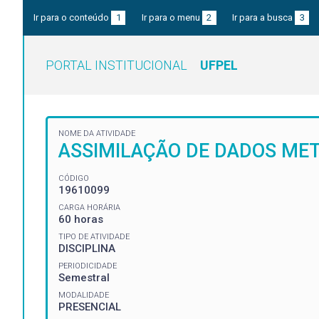
Ir para o conteúdo
1
Ir para o menu
2
Ir para a busca
3
PORTAL INSTITUCIONAL
UFPEL
NOME DA ATIVIDADE
ASSIMILAÇÃO DE DADOS ME
CÓDIGO
19610099
CARGA HORÁRIA
60 horas
TIPO DE ATIVIDADE
DISCIPLINA
PERIODICIDADE
Semestral
MODALIDADE
PRESENCIAL