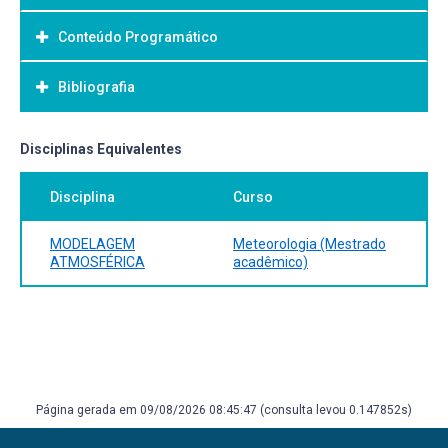
Conteúdo Programático
Objetivo Geral:
Bibliografia
Bibliografia Básica:
Disciplinas Equivalentes
Disciplina
Curso
MODELAGEM
Meteorologia (Mestrado
ATMOSFÉRICA
acadêmico)
Página gerada em 09/08/2026 08:45:47 (consulta levou 0.147852s)