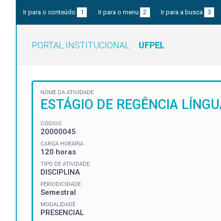
Ir para o conteúdo
1
Ir para o menu
2
Ir para a busca
3
PORTAL INSTITUCIONAL
UFPEL
NOME DA ATIVIDADE
ESTÁGIO DE REGÊNCIA LÍNGU
CÓDIGO
20000045
CARGA HORÁRIA
120 horas
TIPO DE ATIVIDADE
DISCIPLINA
PERIODICIDADE
Semestral
MODALIDADE
PRESENCIAL