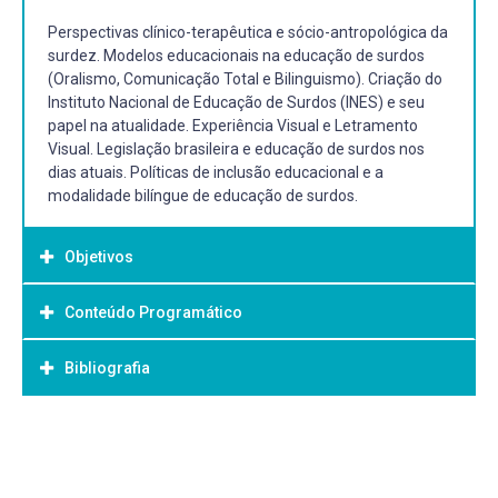
Perspectivas clínico-terapêutica e sócio-antropológica da
surdez. Modelos educacionais na educação de surdos
(Oralismo, Comunicação Total e Bilinguismo). Criação do
Instituto Nacional de Educação de Surdos (INES) e seu
papel na atualidade. Experiência Visual e Letramento
Visual. Legislação brasileira e educação de surdos nos
dias atuais. Políticas de inclusão educacional e a
modalidade bilíngue de educação de surdos.
Objetivos
Conteúdo Programático
Objetivo Geral:
Compreender a história da educação dos surdos e a
Bibliografia
legislação brasileira vigente que orienta o processo de
escolarização desse alunado. Neste componente
curricular serão desenvolvidas práticas que propiciem
Bibliografia Básica:
vivência de situações que são específicas e
LEBEDEFF, Tatiana Bolivar (org.). Letramento Visual e
características da futura prática profissional como
Surdez. Rio de Janeiro: Walk Editora, 2017. ROCHA,
professores de Libras e Literatura Surda.