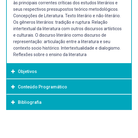
às principais correntes críticas dos estudos literários e
seus respectivos pressupostos teórico metodológicos.
Concepções de Literatura. Texto literário e não-literário.
Os gêneros literários: tradição e ruptura. Relação
intertextual da literatura com outros discursos artísticos
e culturais. O discurso literário como discurso de
representação: articulação entre a literatura e seu
contexto socio histórico. Intertextualidade e dialogismo.
Reflexões sobre o ensino da literatura
Objetivos
Conteúdo Programático
Objetivo Geral:
Gerais:
Bibliografia
Natureza do texto literário
• Conhecer os conceitos fundamentais dos estudos
literários.
Gêneros literários: clássico(épico, lírico, dramático) e
Bibliografia Básica:
moderno (romance, novela, conto, crônica, poema,
canção, drama histórico e teatro de vanguarda)
BRAIT, Beth. Literatura e outras linguagens. São Paulo:
Específicos:
Contexto, 2010. EAGLETON. Terry. Teoria da literatura: