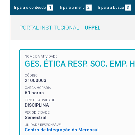
Ir para o conteúdo
1
Ir para o menu
2
Ir para a busca
3
PORTAL INSTITUCIONAL
UFPEL
NOME DA ATIVIDADE
GES. ÉTICA RESP. SOC. EMP.
CÓDIGO
21000003
CARGA HORÁRIA
60 horas
TIPO DE ATIVIDADE
DISCIPLINA
PERIODICIDADE
Semestral
UNIDADE RESPONSÁVEL
Centro de Integração do Mercosul