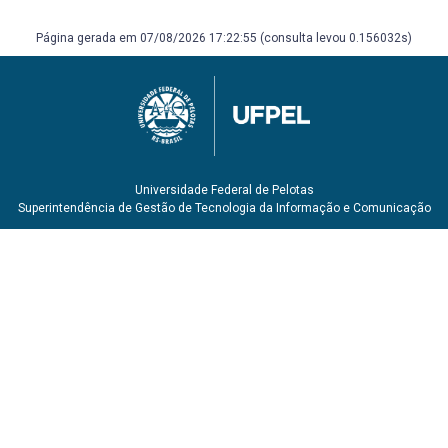
UFPel. Literatura sobre o tema em bases indexadas ISI
(www.isiknowledge.com). Periódicos de relevância e base
Página gerada em 07/08/2026 17:22:55 (consulta levou 0.156032s)
de patentes na área de materiais
(www.periodicos.capes.gov.br). Teses e dissertações
acessadas no portal (www.dominiopublico.gov.br)
Universidade Federal de Pelotas
Superintendência de Gestão de Tecnologia da Informação e Comunicação