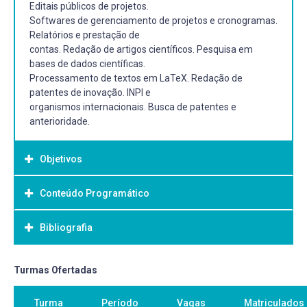
Editais públicos de projetos.
Softwares de gerenciamento de projetos e cronogramas.
Relatórios e prestação de
contas. Redação de artigos científicos. Pesquisa em
bases de dados científicas.
Processamento de textos em LaTeX. Redação de
patentes de inovação. INPI e
organismos internacionais. Busca de patentes e
anterioridade.
Objetivos
Conteúdo Programático
Objetivo Geral:
Proporcionar aos alunos do curso de Engenharia de
Bibliografia
Materiais ferramentas básicas
para a construção e elaboração de textos científicos e
técnicos.
Bibliografia Básica:
Turmas Ofertadas
KAHLMEYER-MERTENS, Roberto S. et al. Como elaborar
Turma
Período
Vagas
Matriculados
projetos de pesquisa: linguagem e método. Rio de