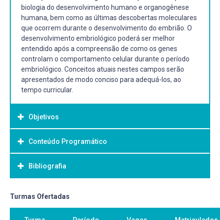
biologia do desenvolvimento humano e organogênese
humana, bem como as últimas descobertas moleculares
que ocorrem durante o desenvolvimento do embrião. O
desenvolvimento embriológico poderá ser melhor
entendido após a compreensão de como os genes
controlam o comportamento celular durante o período
embriológico. Conceitos atuais nestes campos serão
apresentados de modo conciso para adequá-los, ao
tempo curricular.
Objetivos
Conteúdo Programático
Objetivo Geral:
Gerais: Transmitir informações fundamentais de forma
Bibliografia
clara e atualizada. Exercitar o raciocínio do aluno com a
introdução de novos conhecimentos e ideias, colaborando
para o aprimoramento do pensamento científico. Tornar
Bibliografia Básica:
Turmas Ofertadas
mais ameno o caminho do aprendizado. Alterar a
SADLER, T. W. Langman Embriologia médica. 14. Rio de
concepção do aluno sobre o que é aprender (na
Turma
Período
Vagas
Matriculados