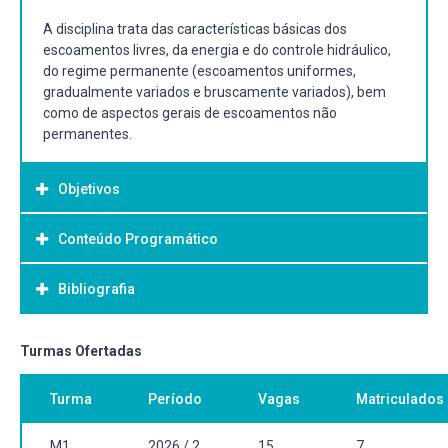
A disciplina trata das características básicas dos
escoamentos livres, da energia e do controle hidráulico,
do regime permanente (escoamentos uniformes,
gradualmente variados e bruscamente variados), bem
como de aspectos gerais de escoamentos não
permanentes.
Objetivos
Conteúdo Programático
Objetivo Geral:
Capacitar o aluno na análise de escoamentos a superfície
Bibliografia
livre visando o dimensionamento e previsão do
comportamento hidráulico de canais naturais e artificiais
e suas transições.
Bibliografia Básica:
Turmas Ofertadas
AZEVEDO NETO, J. M.; ARAÚJO, R.; FERNANDEZ, M. F.; ITO,
Turma
Período
Vagas
Matriculados
A. E. Manual de hidráulica. 8 Ed. São Paulo: Ed. Edgard
Blucher, Ltda, 1998. 688p.
BAPTISTA, M. B.; COELHO, M. M. L. P. Fundamentos de
M1
2026 / 2
15
7