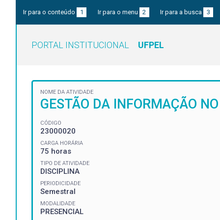
Ir para o conteúdo
1
Ir para o menu
2
Ir para a busca
3
PORTAL INSTITUCIONAL
UFPEL
NOME DA ATIVIDADE
GESTÃO DA INFORMAÇÃO NO
CÓDIGO
23000020
CARGA HORÁRIA
75 horas
TIPO DE ATIVIDADE
DISCIPLINA
PERIODICIDADE
Semestral
MODALIDADE
PRESENCIAL