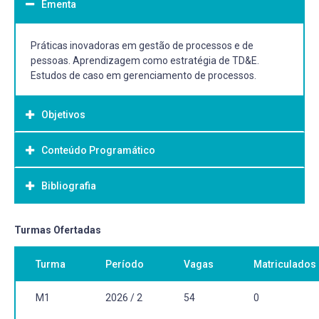
Ementa
Práticas inovadoras em gestão de processos e de
pessoas. Aprendizagem como estratégia de TD&E.
Estudos de caso em gerenciamento de processos.
Objetivos
Conteúdo Programático
Objetivo Geral:
Discutir com os alunos temas emergentes no âmbito do
Bibliografia
desenvolvimento gerencial, na intenção de apresentar
estratégias de liderança, gestão de equipes e processos a
partir dos diversos olhares das distintas áreas do
Bibliografia Básica:
Turmas Ofertadas
conhecimento.
BIRKINSHAW, Julian. 25 ferramentas de gestão: Um guia
Turma
Período
Vagas
Matriculados
sobre os conceitos mais importantes ensinados nos
melhores MBAs do mundo. Rio de Janeiro: Alta Books,
2020. (Recurso On-line)
M1
2026 / 2
54
0
SABBAG, P. Y. Competências em gestão. Rio de Janeiro: