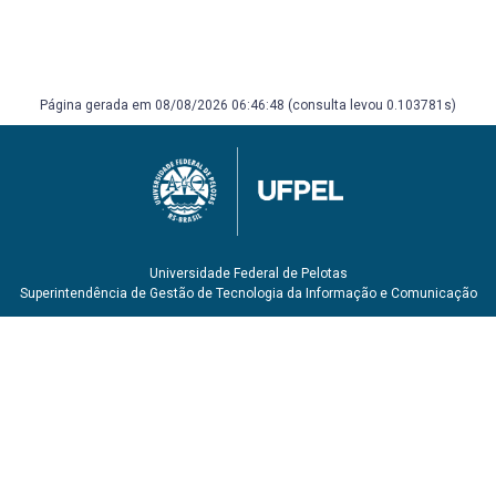
2009.
MACHADO, Dinamara Pereira; MORAES, Márcio Gilberto
de Souza. Educação a Distância: fundamentos,
tecnologias, estrutura e processo de ensino
aprendizagem. São Paulo: Saraiva, 2015.
Página gerada em 08/08/2026 06:46:48 (consulta levou 0.103781s)
MORAN, José Manuel; VALENTE, José Armando.
Educação a distância: pontos e contrapontos. São Paulo:
SUMMUS, 2011.
SALES, Mary Valda Souza; VALENTE, Vânia Rita; ARAGÃO,
Claudia. Educação e 20 tecnologias da informação e
comunicação. Salvador: UNEB/EAD, 2010.
SIEBRA, Sandra de Albuquerque; MACHIAVELLI, Josiane
Universidade Federal de Pelotas
Lemos. Introdução à educação a distância e ao ambiente
Superintendência de Gestão de Tecnologia da Informação e Comunicação
virtual de aprendizagem. Recife: Ed. Universitária da UFPE,
2015.