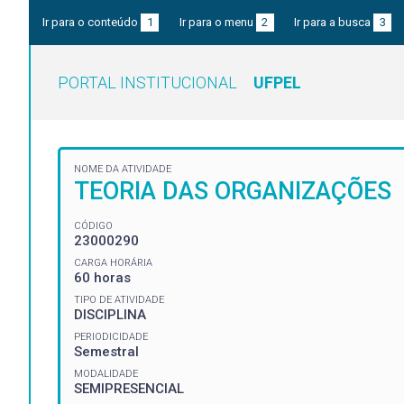
Ir para o conteúdo
1
Ir para o menu
2
Ir para a busca
3
PORTAL INSTITUCIONAL
UFPEL
NOME DA ATIVIDADE
TEORIA DAS ORGANIZAÇÕES
CÓDIGO
23000290
CARGA HORÁRIA
60 horas
TIPO DE ATIVIDADE
DISCIPLINA
PERIODICIDADE
Semestral
MODALIDADE
SEMIPRESENCIAL