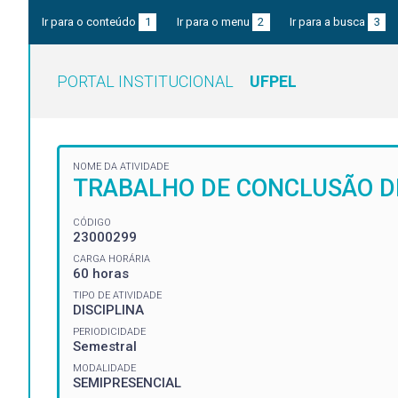
Ir para o conteúdo
1
Ir para o menu
2
Ir para a busca
3
PORTAL INSTITUCIONAL
UFPEL
NOME DA ATIVIDADE
TRABALHO DE CONCLUSÃO DE
CÓDIGO
23000299
CARGA HORÁRIA
60 horas
TIPO DE ATIVIDADE
DISCIPLINA
PERIODICIDADE
Semestral
MODALIDADE
SEMIPRESENCIAL