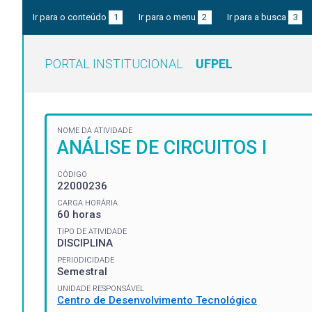
Ir para o conteúdo
1
Ir para o menu
2
Ir para a busca
3
PORTAL INSTITUCIONAL
UFPEL
NOME DA ATIVIDADE
ANÁLISE DE CIRCUITOS I
CÓDIGO
22000236
CARGA HORÁRIA
60 horas
TIPO DE ATIVIDADE
DISCIPLINA
PERIODICIDADE
Semestral
UNIDADE RESPONSÁVEL
Centro de Desenvolvimento Tecnológico