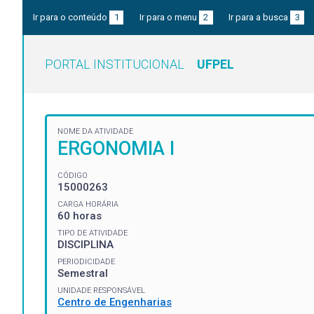
Ir para o conteúdo
1
Ir para o menu
2
Ir para a busca
3
PORTAL INSTITUCIONAL
UFPEL
NOME DA ATIVIDADE
ERGONOMIA I
CÓDIGO
15000263
CARGA HORÁRIA
60 horas
TIPO DE ATIVIDADE
DISCIPLINA
PERIODICIDADE
Semestral
UNIDADE RESPONSÁVEL
Centro de Engenharias