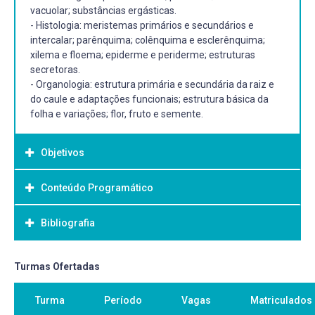
vacuolar; substâncias ergásticas.
- Histologia: meristemas primários e secundários e
intercalar; parênquima; colênquima e esclerênquima;
xilema e floema; epiderme e periderme; estruturas
secretoras.
- Organologia: estrutura primária e secundária da raiz e
do caule e adaptações funcionais; estrutura básica da
folha e variações; flor, fruto e semente.
Objetivos
Conteúdo Programático
Objetivo Geral:
Proporcionar aos alunos conhecimentos básicos de
Bibliografia
- Introdução ao estudo da Anatomia: os órgãos das
anatomia vegetal, visando à compreensão da estrutura e
plantas vasculares; desenvolvimento e organização
funcionamento do organismo vegetal.
interna do corpo vegetal.
Bibliografia Básica:
Turmas Ofertadas
- Célula vegetal: parede celular, plastídios, sistema
vacuolar, substâncias ergásticas; diferenciação celular,
APPEZZATO-DA-GLÓRIA, B, CARMELLO-GUERREIRO, S.M.
Turma
Período
Vagas
Matriculados
totipotência.
(ed.) Anatomia Vegetal. 2 ed. Viçosa: Editora UFV, 2006.