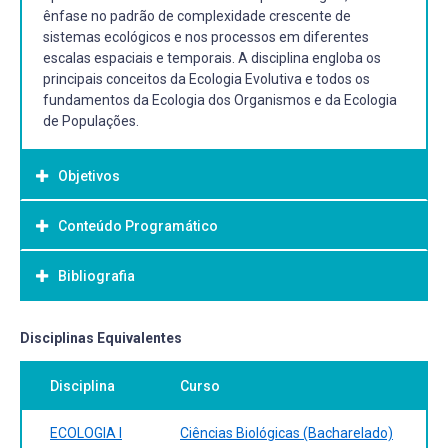
ênfase no padrão de complexidade crescente de
sistemas ecológicos e nos processos em diferentes
escalas espaciais e temporais. A disciplina engloba os
principais conceitos da Ecologia Evolutiva e todos os
fundamentos da Ecologia dos Organismos e da Ecologia
de Populações.
Objetivos
Conteúdo Programático
Objetivo Geral:
- Propiciar ao aluno noções da abrangência da ecologia,
Bibliografia
Parte I: Introdução
colocando-o em contato com os principais conceitos da
- Conceito de Ecologia;
ecologia teórica,
- Noções de Escala em Ecologia;
- Fornecer as bases conceituais e teóricas da ecologia
Bibliografia Básica:
Disciplinas Equivalentes
- Hierarquia de Níveis de Organização;
evolutiva, da ecologia do organismo e da ecologia de
- Propriedades Emergentes;
Begon, M.; C.R. Townsend & J.L. Harper. 2007. Ecologia: de
populações.
Disciplina
Curso
Parte II: Ecologia Evolutiva
Indivíduos a Ecossistemas. Editora Artmed, Porto Alegre.
- Evolução;
4º edição. 752p.
- Origem das Espécies e Seleção Natural;
Dajoz, R. 2005. Princípios de Ecologia. Editora Artmed,
ECOLOGIA I
Ciências Biológicas (Bacharelado)