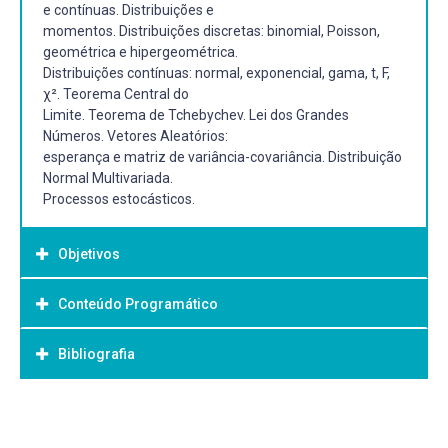
e contínuas. Distribuições e
momentos. Distribuições discretas: binomial, Poisson,
geométrica e hipergeométrica.
Distribuições contínuas: normal, exponencial, gama, t, F,
χ². Teorema Central do
Limite. Teorema de Tchebychev. Lei dos Grandes
Números. Vetores Aleatórios:
esperança e matriz de variância-covariância. Distribuição
Normal Multivariada.
Processos estocásticos.
Objetivos
Conteúdo Programático
Objetivo Geral:
Apresentar os conhecimentos fundamentais de
Bibliografia
6.1 Conceitos introdutórios
estatística e probabilidade para
a) A importância da estatística na economia
proporcionar embasamento teórico para a utilização
b) Modelo matemático e probabilístico
empírica do conteúdo na
Bibliografia Básica:
c) População e amostra
resolução de tarefas da profissão de economista.
6.2 Distribuição de frequências
BUSSAB, W.O.; MORETTIN, P.A. Estatística Básica. 4ª