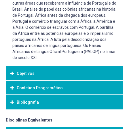
outras áreas que receberam a influência de Portugal e do
Brasil. Análise do papel das colônias africanas na história
de Portugal. África antes da chegada dos europeus.
Portugal e comércio triangular com a África, a América e
a Ásia. O comércio de escravos com Portugal. A partilha
da África entre as potências européias e o imperialismo
português na África. A luta pela descolonização dos
países africanos de língua portuguesa. Os Países
Africanos de Língua Oficial Portuguesa (PALOP) no limiar
do século XXI.
Objetivos
Conteúdo Programático
Objetivo Geral:
Promover o desenvolvimento das capacidades de análise,
Bibliografia
a) O expansionismo português dos séculos XV e XVI e a
síntese e crítica a partir da leitura de textos pertinentes ao
inserção da África no seu império ultramarino; a
estudo da história de países e regiões da África que
descoberta e o povoamento das ilhas de Cabo Verde; as
foram colonizados por Portugal.
Bibliografia Básica:
Disciplinas Equivalentes
etnias do litoral atlântico africano; as primeiras
expedições e o estabelecimento de feitorias; a busca por
ANDERSON, Perry. Portugal e o fim do ultracolonialismo.